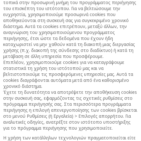
τοπικά στην προσωρινή μνήμη του προγράμματος περιήγησης
του επισκέπτη του ιστότοπου. Για να βελτιώσουμε την
ευχρηστία, χρησιμοποιούμε προσωρινά cookies που
αποθηκεύονται στη συσκευή σας για συγκεκριμένο χρονικό
διάστημα. Αυτά τα cookies επιτρέπουν, μεταξύ άλλων, την
αναγνώριση του χρησιμοποιούμενου προγράμματος
περιήγησης, έτσι ώστε τα δεδομένα που έχουν ήδη
καταχωριστεί να μην χαθούν κατά τη διακοπή μιας διεργασίας
χρήσης (π.χ. διακοπή της σύνδεσης στο διαδίκτυο) ή κατά τη
μετάβαση σε άλλη υπηρεσία που προσφέρουμε.
Επιπλέον, χρησιμοποιούμε cookies για να καταγράψουμε
στατιστικά τη χρήση του ιστότοπού μας και να
βελτιστοποιούμε τις προσφερόμενες υπηρεσίες μας. Αυτά τα
cookies διαγράφονται αυτόματα μετά από ένα καθορισμένο
χρονικό διάστημα.
Έχετε τη δυνατότητα να αποτρέψετε την αποθήκευση cookies
στην συσκευή σας, εφαρμόζοντας τις σχετικές ρυθμίσεις στο
πρόγραμμα περιήγησής σας. Στα περισσότερα προγράμματα
περιήγησης η επιλογή απενεργοποίησης των cookies βρίσκεται
στο μενού Ρυθμίσεις (ή Εργαλεία) > Επιλογές απορρήτου. Για
αναλυτικές οδηγίες, ανατρέξτε στον ιστότοπο υποστήριξης
για το πρόγραμμα περιήγησης που χρησιμοποιείτε.
Η χρήση των κατάλληλων τεχνολογιών πραγματοποιείται είτε