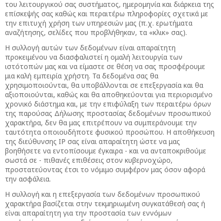
του λειτουργικού σας συστήματος, ημερομηνία και διάρκεια της
επίσκεψής σας καθώς και περαιτέρω πληροφορίες σχετικά με
την επιτυχή χρήση των υπηρεσιών μας (π.χ. ερωτήματα
αναζήτησης, σελίδες που προβλήθηκαν, τα «κλικ» σας).
Η συλλογή αυτών των δεδομένων είναι απαραίτητη
προκειμένου να διασφαλιστεί η ομαλή λειτουργία των
ιστότοπών μας και να είμαστε σε θέση να σας προσφέρουμε
μια καλή εμπειρία χρήστη. Τα δεδομένα σας θα
χρησιμοποιούνται, θα υποβάλλονται σε επεξεργασία και θα
αξιοποιούνται, καθώς και θα αποθηκεύονται για περιορισμένο
χρονικό διάστημα και, με την επιφύλαξη των περαιτέρω όρων
της παρούσας Δήλωσης προστασίας δεδομένων προσωπικού
χαρακτήρα, δεν θα μας επιτρέπουν να συμπεράνουμε την
ταυτότητα οποιουδήποτε φυσικού προσώπου. Η αποθήκευση
της διεύθυνσης IP σας είναι απαραίτητη ώστε να μας
βοηθήσετε να εντοπίσουμε έγκαιρα - και να ανταποκριθούμε
σωστά σε - πιθανές επιθέσεις στον κυβερνοχώρο,
προστατεύοντας έτσι το νόμιμο συμφέρον μας όσον αφορά
την ασφάλεια.
Η συλλογή και η επεξεργασία των δεδομένων προσωπικού
χαρακτήρα βασίζεται στην τεκμηριωμένη συγκατάθεσή σας ή
είναι απαραίτητη για την προστασία των εννόμων