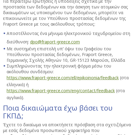
Για περαιτέρω ερωτήσεις ή υποδείξεις σχετικά με την
προστασία των δεδομένων και την άσκηση των ατομικών σας
δικαιωμάτων ως υποκειμένου των δεδομένων, μπορείτε να
επικοινωνείτε με τον Υπεύθυνο προστασίας δεδομένων της
Fraport Greece με τους ακόλουθους τρόπους:
Αποστέλλοντας ένα μήνυμα ηλεκτρονικού ταχυδρομείου στη
διεύθυνση:
dpo@fraport-greece.com
Με συστημένη επιστολή υπ’ όψιν του Γραφείου του
Υπεύθυνου προστασίας δεδομένων, Fraport Greece,
Γερμανικής Σχολής Αθηνών 10, GR-15123 Μαρούσι, Ελλάδα
Συμπληρώνοντας την ηλεκτρονική φόρμα μέσω του
ακόλουθου συνδέσμου:
https://www.fraport-greece.com/ell/epikoinonia/feedback
(στα
ελληνικά) ή
https://www.fraport-greece.com/eng/contact/feedback
(στα
αγγλικά).
Ποια δικαιώματα έχω βάσει του
ΓΚΠΔ;
Έχετε το δικαίωμα να αποκτήσετε πρόσβαση στα σχετιζόμενα
με εσάς δεδομένα προσωπικού χαρακτήρα που