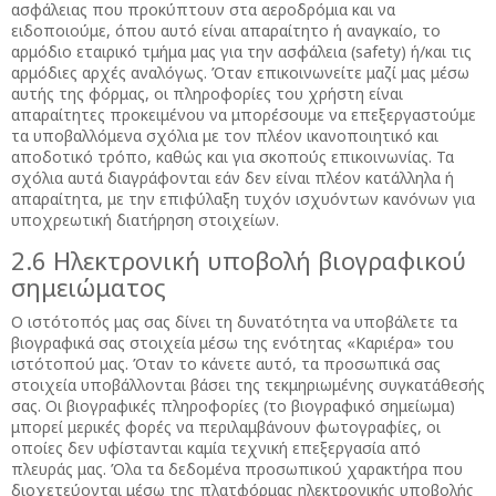
ασφάλειας που προκύπτουν στα αεροδρόμια και να
ειδοποιούμε, όπου αυτό είναι απαραίτητο ή αναγκαίο, το
αρμόδιο εταιρικό τμήμα μας για την ασφάλεια (safety) ή/και τις
αρμόδιες αρχές αναλόγως. Όταν επικοινωνείτε μαζί μας μέσω
αυτής της φόρμας, οι πληροφορίες του χρήστη είναι
απαραίτητες προκειμένου να μπορέσουμε να επεξεργαστούμε
τα υποβαλλόμενα σχόλια με τον πλέον ικανοποιητικό και
αποδοτικό τρόπο, καθώς και για σκοπούς επικοινωνίας. Τα
σχόλια αυτά διαγράφονται εάν δεν είναι πλέον κατάλληλα ή
απαραίτητα, με την επιφύλαξη τυχόν ισχυόντων κανόνων για
υποχρεωτική διατήρηση στοιχείων.
2.6 Ηλεκτρονική υποβολή βιογραφικού
σημειώματος
Ο ιστότοπός μας σας δίνει τη δυνατότητα να υποβάλετε τα
βιογραφικά σας στοιχεία μέσω της ενότητας «Καριέρα» του
ιστότοπού μας. Όταν το κάνετε αυτό, τα προσωπικά σας
στοιχεία υποβάλλονται βάσει της τεκμηριωμένης συγκατάθεσής
σας. Οι βιογραφικές πληροφορίες (το βιογραφικό σημείωμα)
μπορεί μερικές φορές να περιλαμβάνουν φωτογραφίες, οι
οποίες δεν υφίστανται καμία τεχνική επεξεργασία από
πλευράς μας. Όλα τα δεδομένα προσωπικού χαρακτήρα που
διοχετεύονται μέσω της πλατφόρμας ηλεκτρονικής υποβολής