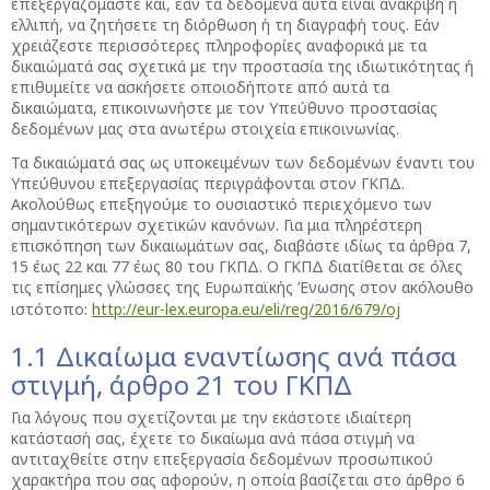
επεξεργαζόμαστε και, εάν τα δεδομένα αυτά είναι ανακριβή ή
ελλιπή, να ζητήσετε τη διόρθωση ή τη διαγραφή τους. Εάν
χρειάζεστε περισσότερες πληροφορίες αναφορικά με τα
δικαιώματά σας σχετικά με την προστασία της ιδιωτικότητας ή
επιθυμείτε να ασκήσετε οποιοδήποτε από αυτά τα
δικαιώματα, επικοινωνήστε με τον Υπεύθυνο προστασίας
δεδομένων μας στα ανωτέρω στοιχεία επικοινωνίας.
Τα δικαιώματά σας ως υποκειμένων των δεδομένων έναντι του
Υπεύθυνου επεξεργασίας περιγράφονται στον ΓΚΠΔ.
Ακολούθως επεξηγούμε το ουσιαστικό περιεχόμενο των
σημαντικότερων σχετικών κανόνων. Για μια πληρέστερη
επισκόπηση των δικαιωμάτων σας, διαβάστε ιδίως τα άρθρα 7,
15 έως 22 και 77 έως 80 του ΓΚΠΔ. Ο ΓΚΠΔ διατίθεται σε όλες
τις επίσημες γλώσσες της Ευρωπαϊκής Ένωσης στον ακόλουθο
ιστότοπο:
http://eur-lex.europa.eu/eli/reg/2016/679/oj
1.1 Δικαίωμα εναντίωσης ανά πάσα
στιγμή, άρθρο 21 του ΓΚΠΔ
Για λόγους που σχετίζονται με την εκάστοτε ιδιαίτερη
κατάστασή σας, έχετε το δικαίωμα ανά πάσα στιγμή να
αντιταχθείτε στην επεξεργασία δεδομένων προσωπικού
χαρακτήρα που σας αφορούν, η οποία βασίζεται στο άρθρο 6