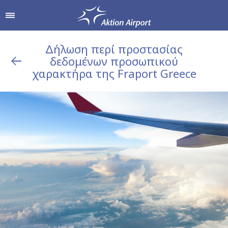
Δήλωση περί προστασίας
δεδομένων προσωπικού
δρομίου
Αγορές & Γεύση
Υπηρεσίες Αεροδρομί
χαρακτήρα της Fraport Greece
Από & Προς το Αεροδρόμιο
Καταστήματα
Parking
Hellenic Duty Free Shops
Πληροφορίες Επιβατών
Εστιατόρια & Καφέ