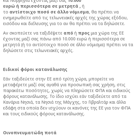
και Νορβηγία
έχοντας μαζί σας
10.000
ευρώ
ή
περισσότερα
σε
μετρητά
,
ή
το
αντίστοιχο
ποσό
σε
άλλο
νόμισμα
, θα πρέπει να
ενημερωθείτε από τις τελωνειακές αρχές της χώρας εξόδου,
εισόδου και διέλευσης για το αν θα πρέπει να τα δηλώσετε.
Αν σκοπεύετε να ταξιδέψετε
από
ή
προς
μια χώρα της ΕΕ
έχοντας μαζί σας πάνω από 10.000 ευρώ ή περισσότερα σε
μετρητά (ή το αντίστοιχο ποσό σε άλλο νόμισμα) πρέπει να τα
δηλώσετε στις τελωνειακές αρχές.
Ειδικοί φόροι κατανάλωσης
Εάν ταξιδεύετε στην ΕΕ από τρίτη χώρα, μπορείτε να
μεταφέρετε μαζί σας αγαθά για προσωπική σας χρήση, στις
παρακάτω ποσότητες, χωρίς να πληρώσετε ΦΠΑ και ειδικούς
φόρους κατανάλωσης. Το ίδιο ισχύει εάν ταξιδεύετε από τα
Κανάρια Νησιά, τα Νησιά της Μάγχης, το Γιβραλτάρ και άλλα
εδάφη στα οποία δεν ισχύουν οι κανόνες της ΕΕ για τον ΦΠΑ
και τους ειδικούς φόρους κατανάλωσης.
Οινοπνευματώδη ποτά