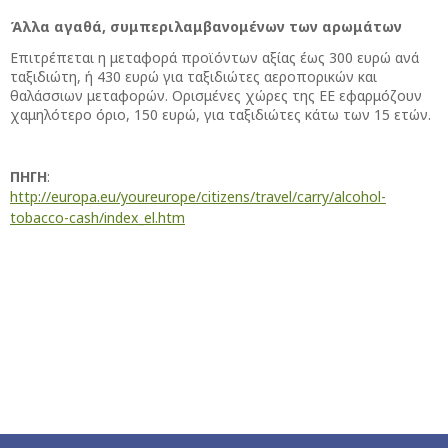
Άλλα αγαθά, συμπεριλαμβανομένων των αρωμάτων
Επιτρέπεται η μεταφορά προϊόντων αξίας έως 300 ευρώ ανά
ταξιδιώτη, ή 430 ευρώ για ταξιδιώτες αεροπορικών και
θαλάσσιων μεταφορών. Ορισμένες χώρες της ΕΕ εφαρμόζουν
χαμηλότερο όριο, 150 ευρώ, για ταξιδιώτες κάτω των 15 ετών.
ΠΗΓΗ
:
http://europa.eu/youreurope/citizens/travel/carry/alcohol-
tobacco-cash/index_el.htm