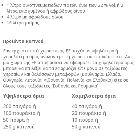
1 λίτρο οινοπνευματωδών ποτών άνω των 22 % vol. ή 2
λίτρα ενισχυμένου ή αφρώδους οίνου
4 λίτρα μη αφρώδους οίνου
16 λίτρα μπίρας
Προϊόντα καπνού
Εάν έρχεστε από χώρα εκτός ΕΕ, ισχύουν υψηλότερα ή
χαμηλότερα όρια, ανάλογα με τη χώρα που επισκέπτεστε. Αν
μια χώρα της ΕΕ αποφασίσει να εφαρμόζει τα χαμηλότερα όρια,
μπορεί να επιλέξει να τα εφαρμόζει είτε μόνο σε ταξιδιώτες
χερσαίων και θαλάσσιων μεταφορών (Βουλγαρία, Ελλάδα,
Ουγγαρία, Λετονία, Λιθουανία, Πολωνία και Σλοβακία) είτε σε
όλους τους ταξιδιώτες (Εσθονία και Ρουμανία).
Υψηλότερα όρια
Χαμηλότερα όρια
200 τσιγάρα ή
40 τσιγάρα ή
100 πουράκια ή
20 πουράκια ή
50 πούρα ή
10 πούρα ή
250 g καπνού
50 g καπνού