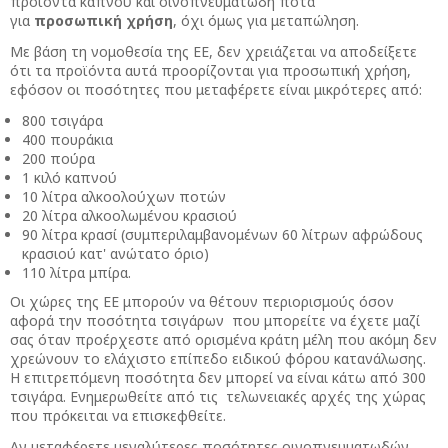
προϊόντα καπνού και οινοπνευματώδη ποτά
για
προσωπική
χρήση
, όχι όμως για μεταπώληση.
Με βάση τη νομοθεσία της ΕΕ, δεν χρειάζεται να αποδείξετε
ότι τα προϊόντα αυτά προορίζονται για προσωπική χρήση,
εφόσον οι ποσότητες που μεταφέρετε είναι μικρότερες από:
800 τσιγάρα
400 πουράκια
200 πούρα
1 κιλό καπνού
10 λίτρα αλκοολούχων ποτών
20 λίτρα αλκοολωμένου κρασιού
90 λίτρα κρασί (συμπεριλαμβανομένων 60 λίτρων αφρώδους
κρασιού κατ' ανώτατο όριο)
110 λίτρα μπίρα.
Οι χώρες της ΕΕ μπορούν να θέτουν περιορισμούς όσον
αφορά την ποσότητα τσιγάρων που μπορείτε να έχετε μαζί
σας όταν προέρχεστε από ορισμένα κράτη μέλη που ακόμη δεν
χρεώνουν το ελάχιστο επίπεδο ειδικού φόρου κατανάλωσης.
Η επιτρεπόμενη ποσότητα δεν μπορεί να είναι κάτω από 300
τσιγάρα. Ενημερωθείτε από τις τελωνειακές αρχές της χώρας
που πρόκειται να επισκεφθείτε.
Αν μεταφέρετε μεγαλύτερες ποσότητες οινοπνευματωδών